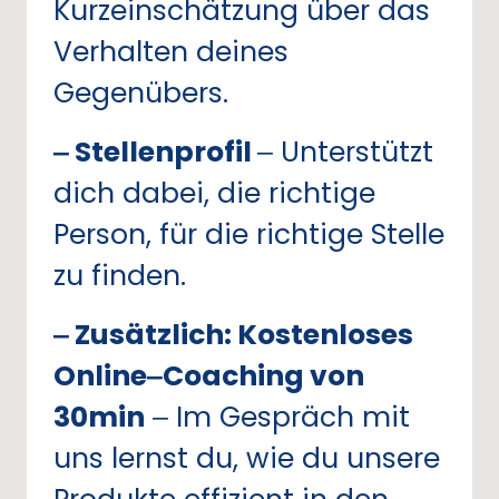
Kurzeinschätzung 
über 
das 
Verhalten 
deines 
Gegenübers.
‒
Stellenprofil 
‒
Unterstützt 
dich 
dabei, 
die 
richtige 
Person, 
für 
die 
richtige 
Stelle 
zu 
finden.
‒
Zusätzlich: 
Kostenloses 
Online‒
Coaching 
von 
30min
‒
Im 
Gespräch 
mit 
uns 
lernst 
du, 
wie 
du 
unsere 