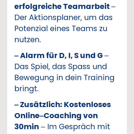
erfolgreiche 
Teamarbeit 
‒
Der 
Aktionsplaner, 
um 
das 
Potenzial 
eines 
Teams 
zu 
nutzen.
‒
Alarm 
für 
D, 
I, 
S 
und 
G 
‒
Das 
Spiel, 
das 
Spass 
und 
Bewegung 
in 
dein 
Training 
bringt.
‒
Zusätzlich: 
Kostenloses 
Online‒
Coaching 
von 
30min
‒
Im 
Gespräch 
mit 