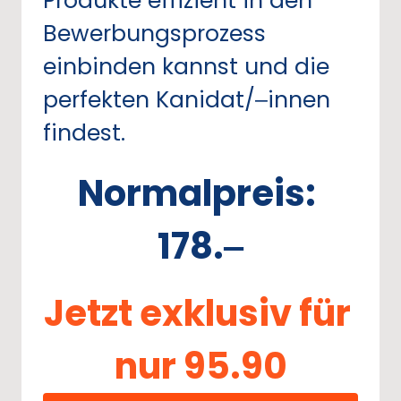
Produkte 
effizient 
in 
den 
Bewerbungsprozess 
einbinden 
kannst 
und 
die 
perfekten 
Kanidat/‒
innen 
findest.
Normalpreis: 
178.‒
Jetzt 
exklusiv 
für 
nur 
95.90