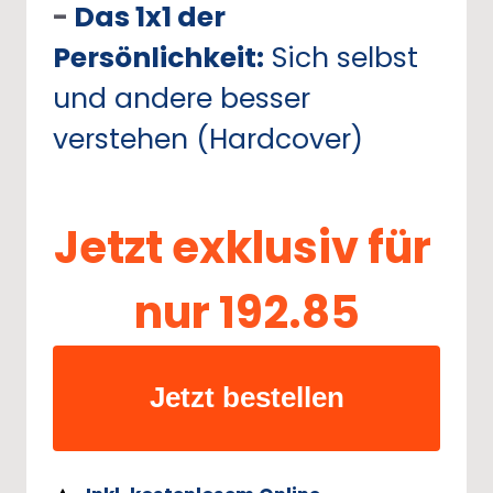
- 
Das 
1x1 
der 
Persönlichkeit:
Sich 
selbst 
und 
andere 
besser 
verstehen 
(Hardcover)
Jetzt 
exklusiv 
für 
nur 
192.85
Jetzt bestellen