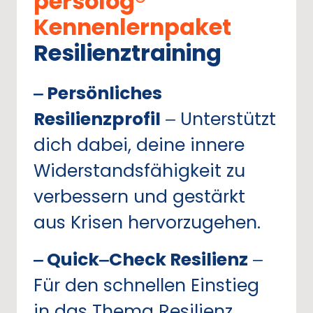
persolog® 
Kennenlernpaket
Resilienztraining
‒
Persönliches 
Resilienzprofil
‒
Unterstützt 
dich 
dabei, 
deine 
innere 
Widerstandsfähigkeit 
zu 
verbessern 
und 
gestärkt 
aus 
Krisen 
hervorzugehen.
‒
Quick‒
Check 
Resilienz
‒
Für 
den 
schnellen 
Einstieg 
in 
das 
Thema 
Resilienz.