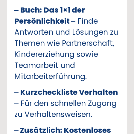
‒
Buch: 
Das 
1×1 
der 
Persönlichkeit 
‒
Finde 
Antworten 
und 
Lösungen 
zu 
Themen 
wie 
Partnerschaft, 
Kindererziehung 
sowie 
Teamarbeit 
und 
Mitarbeiterführung.
‒
Kurzcheckliste 
Verhalten 
‒
Für den schnellen Zugang 
zu Verhaltensweisen.
‒
Zusätzlich: 
Kostenloses 