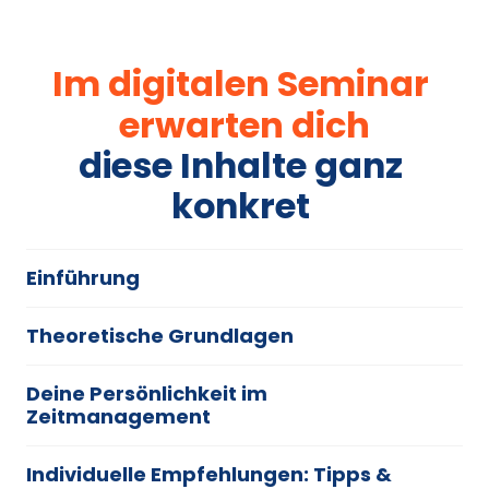
Im 
digitalen 
Seminar 
erwarten 
dich
diese 
Inhalte 
ganz 
konkret 
Einführung 
Herzlich Willkommen Anjana Ahnfeldt
Theoretische Grundlagen
Einstiegsübung
Worauf wir uns fokussieren: Verhalten
Deine Persönlichkeit im 
Erwartungsabfrage
Das Zwiebelmodell
Zeitmanagement
Übung: Zeitmanagement-Probleme
Dein Zeit-Persönlichkeits-Profil: Fragebogen ausfüllen
Verhalten: 5 Grundannahmen
Individuelle Empfehlungen: Tipps & 