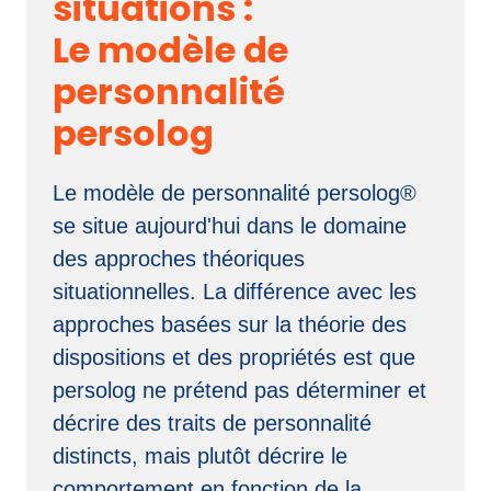
situations 
: 
Le 
modèle 
de 
personnalité 
persolog
Le 
modèle 
de 
personnalité 
persolog® 
se 
situe 
aujourd'hui 
dans 
le 
domaine 
des 
approches 
théoriques 
situationnelles. 
La 
différence 
avec 
les 
approches 
basées 
sur 
la 
théorie 
des 
dispositions 
et 
des 
propriétés 
est 
que 
persolog 
ne 
prétend 
pas 
déterminer 
et 
décrire 
des 
traits 
de 
personnalité 
distincts, 
mais 
plutôt 
décrire 
le 
comportement 
en 
fonction 
de 
la 