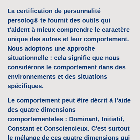
La 
certification 
de 
personnalité 
persolog® 
te 
fournit 
des 
outils 
qui 
t'aident 
à 
mieux 
comprendre 
le 
caractère 
unique 
des 
autres 
et 
leur 
comportement. 
Nous 
adoptons 
une 
approche 
situationnelle 
: 
cela 
signifie 
que 
nous 
considérons 
le 
comportement 
dans 
des 
environnements 
et 
des 
situations 
spécifiques.
Le 
comportement 
peut 
être 
décrit 
à 
l'aide 
des 
quatre 
dimensions 
comportementales 
: 
Dominant, 
Initiatif, 
Constant 
et 
Consciencieux. 
C'est 
surtout 
le 
mélange 
de 
ces 
quatre 
dimensions 
qui 