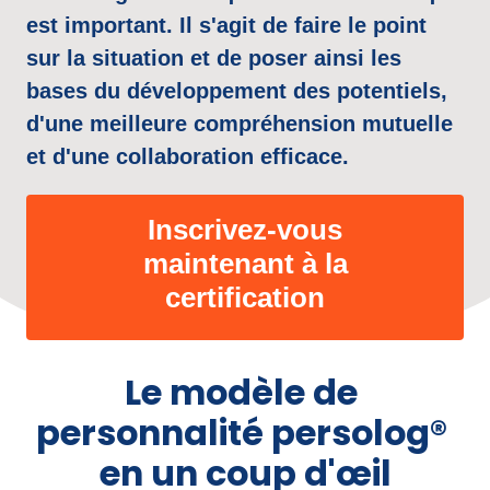
est 
important. 
Il 
s'agit 
de 
faire 
le 
point 
sur 
la 
situation 
et 
de 
poser 
ainsi 
les 
bases 
du 
développement 
des 
potentiels, 
d'une 
meilleure 
compréhension 
mutuelle 
et 
d'une 
collaboration 
efficace.
Inscrivez-vous
maintenant à la
certification
Le 
modèle 
de 
personnalité 
persolog® 
en 
un 
coup 
d'œil